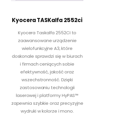
o
c
e
Kyocera TASKalfa 2552ci
r
a
Kyocera Taskalfa 2552CI to
T
zaawansowane urządzenie
A
wielofunkcyjne A3, które
S
K
doskonale sprawdzi się w biurach
a
i firmach ceniących sobie
l
efektywność, jakość oraz
f
wszechstronność. Dzięki
a
2
zastosowaniu technologii
5
laserowej i platformy HyPAS™
5
zapewnia szybkie oraz precyzyjne
2
wydruki w kolorze i mono.
c
i