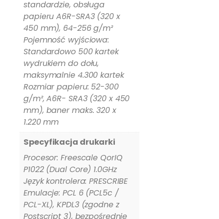
standardzie, obsługa
papieru A6R-SRA3 (320 x
450 mm), 64-256 g/m²
Pojemność wyjściowa:
Standardowo 500 kartek
wydrukiem do dołu,
maksymalnie 4.300 kartek
Rozmiar papieru: 52-300
g/m², A6R- SRA3 (320 x 450
mm), baner maks. 320 x
1.220 mm
Specyfikacja drukarki
Procesor: Freescale QorIQ
P1022 (Dual Core) 1.0GHz
Język kontrolera: PRESCRIBE
Emulacje: PCL 6 (PCL5c /
PCL-XL), KPDL3 (zgodne z
Postscript 3), bezpośrednie