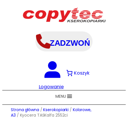
Przejdź
do
treści
ZADZWOŃ
Koszyk
Logowanie
MENU
Strona główna
/
Kserokopiarki
/
Kolorowe,
A3
/ Kyocera TASKalfa 2552ci