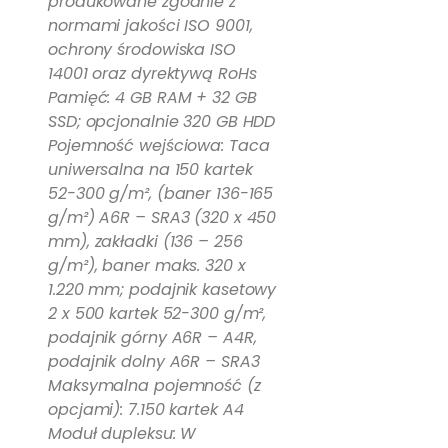
produkowane zgodnie z
normami jakości ISO 9001,
ochrony środowiska ISO
14001 oraz dyrektywą RoHs
Pamięć: 4 GB RAM + 32 GB
SSD; opcjonalnie 320 GB HDD
Pojemność wejściowa: Taca
uniwersalna na 150 kartek
52-300 g/m², (baner 136-165
g/m²) A6R – SRA3 (320 x 450
mm), zakładki (136 – 256
g/m²), baner maks. 320 x
1.220 mm; podajnik kasetowy
2 x 500 kartek 52-300 g/m²,
podajnik górny A6R – A4R,
podajnik dolny A6R – SRA3
Maksymalna pojemność (z
opcjami): 7.150 kartek A4
Moduł dupleksu: W