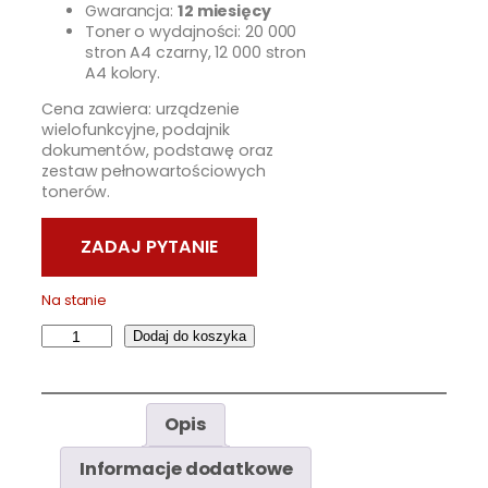
Gwarancja:
12 miesięcy
Toner o wydajności: 20 000
stron A4 czarny, 12 000 stron
A4 kolory.
Cena zawiera: urządzenie
wielofunkcyjne, podajnik
dokumentów, podstawę oraz
zestaw pełnowartościowych
tonerów.
Na stanie
i
Dodaj do koszyka
l
o
ś
Opis
ć
K
Informacje dodatkowe
y