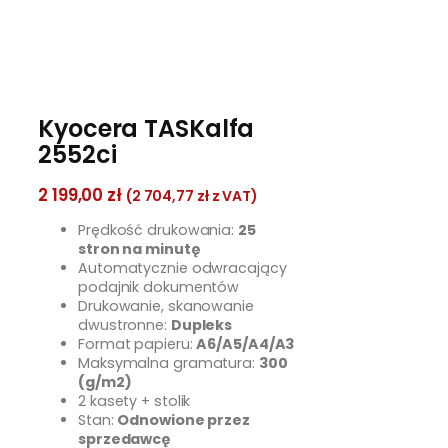
Kyocera TASKalfa
2552ci
2 199,00
zł
(
2 704,77
zł
z VAT)
Prędkość drukowania:
25
stron na minutę
Automatycznie odwracający
podajnik dokumentów
Drukowanie, skanowanie
dwustronne:
Dupleks
Format papieru:
A6/A5/A4/A3
Maksymalna gramatura:
300
(g/m2)
2 kasety + stolik
Stan:
Odnowione przez
sprzedawcę