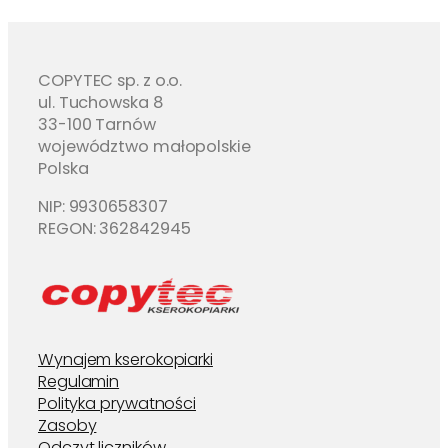
COPYTEC sp. z o.o.
ul. Tuchowska 8
33-100 Tarnów
województwo małopolskie
Polska
NIP: 9930658307
REGON: 362842945
Wynajem kserokopiarki
Regulamin
Polityka prywatności
Zasoby
Odczyt liczników