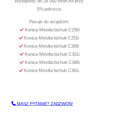
Wydajność do 28 000 stron A4 przy
c
5% pokryciu
a
M
Pasuje do urządzeń:
i
Konica Minolta bizhub C250i
n
o
Konica Minolta bizhub C251i
l
Konica Minolta bizhub C300i
t
Konica Minolta bizhub C301i
a
Konica Minolta bizhub C360i
/
Konica Minolta bizhub C361i
D
e
v
e
l
o
MASZ PYTANIE? ZADZWOŃ!
p
I
n
e