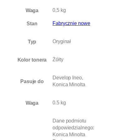
o
T
Waga
0,5 kg
N
-
Stan
Fabrycznie nowe
3
2
Typ
Oryginał
8
Y
C
Kolor tonera
Żółty
2
5
0
Develop Ineo,
Pasuje do
i
Konica Minolta
C
2
Waga
0.5 kg
5
1
i
Dane podmiotu
C
odpowiedzialnego:
3
Konica Minolta
0