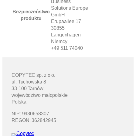
Business
0
Solutions Europe
Bezpieczeństwo
i
GmbH
produktu
C
Erupaallee 17
3
30855
6
Langenhagen
0
Niemcy
i
+49 511 74040
COPYTEC sp. z o.o.
ul. Tuchowska 8
33-100 Tarnów
województwo małopolskie
Polska
NIP: 9930658307
REGON: 362842945