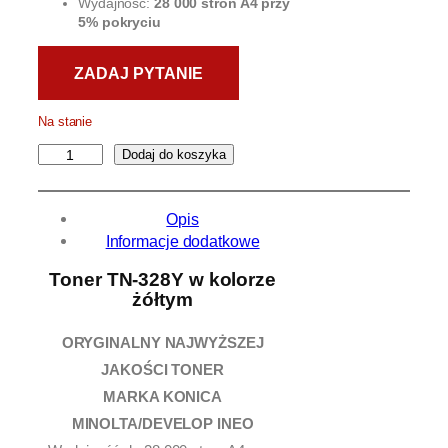
Wydajność:
28 000 stron A4 przy
5% pokryciu
Na stanie
i
Dodaj do koszyka
l
o
Opis
ś
Informacje dodatkowe
ć
T
Toner TN-328Y w kolorze
o
żółtym
n
e
ORYGINALNY NAJWYŻSZEJ
r
JAKOŚCI TONER
K
o
MARKA KONICA
n
MINOLTA/DEVELOP INEO
i