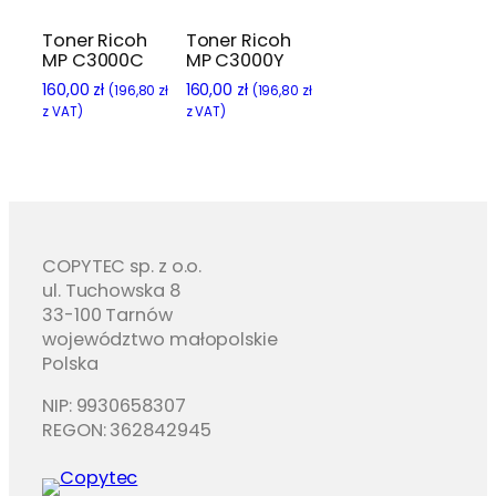
Toner Ricoh
Toner Ricoh
MP C3000C
MP C3000Y
160,00
zł
160,00
zł
(
196,80
zł
(
196,80
zł
z VAT)
z VAT)
COPYTEC sp. z o.o.
ul. Tuchowska 8
33-100 Tarnów
województwo małopolskie
Polska
NIP: 9930658307
REGON: 362842945