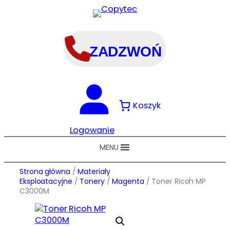
Przejdź
do
treści
ZADZWOŃ
Koszyk
Logowanie
MENU
Strona główna
/
Materiały
Eksploatacyjne
/
Tonery
/
Magenta
/ Toner Ricoh MP
C3000M