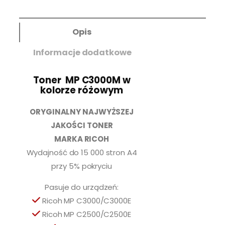
l
o
ś
Opis
ć
T
Informacje dodatkowe
o
n
Toner MP C3000M w
e
kolorze różowym
r
R
ORYGINALNY NAJWYŻSZEJ
i
c
JAKOŚCI TONER
o
MARKA RICOH
h
Wydajność do 15 000 stron A4
M
przy 5% pokryciu
P
C
Pasuje do urządzeń:
3
Ricoh MP C3000/C3000E
0
0
Ricoh MP C2500/C2500E
0