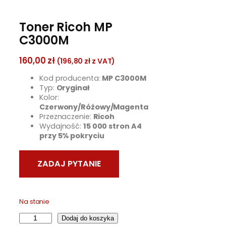
Toner Ricoh MP
C3000M
160,00
zł
(
196,80
zł
z VAT)
Kod producenta:
MP C3000M
Typ:
Oryginał
Kolor:
Czerwony/Różowy/Magenta
Przeznaczenie:
Ricoh
Wydajność:
15 000 stron A4
przy 5% pokryciu
Na stanie
i
Dodaj do koszyka