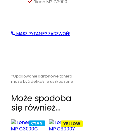
Ricoh MP C2000
M
MASZ PYTANIE? ZADZWOŃ!
*Opakowanie kartonowe tonera
może być delikatnie uszkodzone
Może spodoba
się również…
CYAN
YELLOW