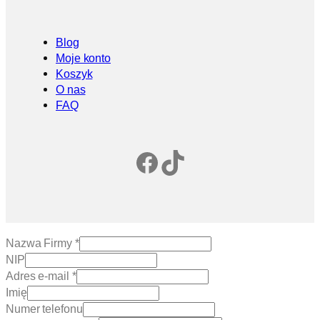
Blog
Moje konto
Koszyk
O nas
FAQ
Facebook
TikTok
Nazwa Firmy
*
NIP
Adres e-mail
*
Imię
Numer telefonu