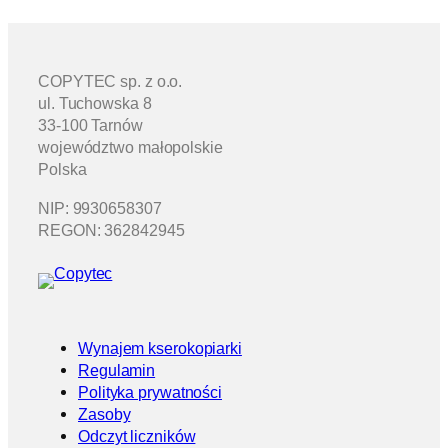
COPYTEC sp. z o.o.
ul. Tuchowska 8
33-100 Tarnów
województwo małopolskie
Polska
NIP: 9930658307
REGON: 362842945
Wynajem kserokopiarki
Regulamin
Polityka prywatności
Zasoby
Odczyt liczników