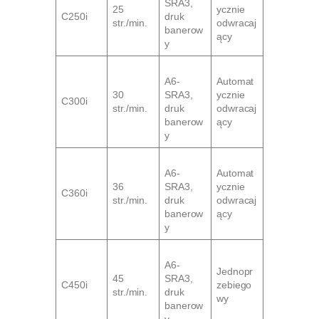
SRA3,
25
ycznie
C250i
druk
str./min.
odwracaj
banerow
ący
y
A6-
Automat
30
SRA3,
ycznie
C300i
str./min.
druk
odwracaj
banerow
ący
y
A6-
Automat
36
SRA3,
ycznie
C360i
str./min.
druk
odwracaj
banerow
ący
y
A6-
Jednopr
45
SRA3,
C450i
zebiego
str./min.
druk
wy
banerow