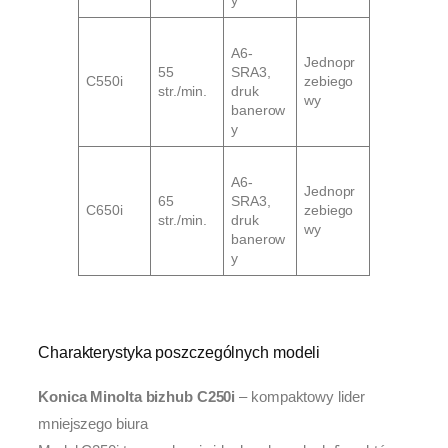
y
A6-
Jednopr
55
SRA3,
C550i
zebiego
str./min.
druk
wy
banerow
y
A6-
Jednopr
65
SRA3,
C650i
zebiego
str./min.
druk
wy
banerow
y
Charakterystyka poszczególnych modeli
Konica Minolta bizhub C250i
– kompaktowy lider
mniejszego biura