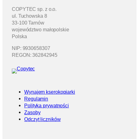
COPYTEC sp. z o.o.
ul. Tuchowska 8
33-100 Tarnów
województwo małopolskie
Polska
NIP: 9930658307
REGON: 362842945
Wynajem kserokopiarki
Regulamin
Polityka prywatności
Zasoby
Odczyt liczników