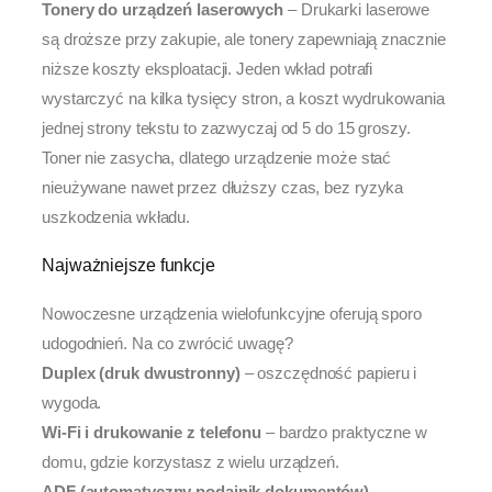
Tonery do urządzeń laserowych
– Drukarki laserowe
są droższe przy zakupie, ale tonery zapewniają znacznie
niższe koszty eksploatacji. Jeden wkład potrafi
wystarczyć na kilka tysięcy stron, a koszt wydrukowania
jednej strony tekstu to zazwyczaj od 5 do 15 groszy.
Toner nie zasycha, dlatego urządzenie może stać
nieużywane nawet przez dłuższy czas, bez ryzyka
uszkodzenia wkładu.
Najważniejsze funkcje
Nowoczesne urządzenia wielofunkcyjne oferują sporo
udogodnień. Na co zwrócić uwagę?
Duplex (druk dwustronny)
– oszczędność papieru i
wygoda.
Wi-Fi i drukowanie z telefonu
– bardzo praktyczne w
domu, gdzie korzystasz z wielu urządzeń.
ADF (automatyczny podajnik dokumentów)
–