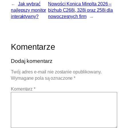
←
Jak wybrać
Nowości Konica Minolta 2026 –
najlepszy monitor
bizhub C268i, 328i oraz 258i dla
interaktywny?
nowoczesnych firm
→
Komentarze
Dodaj komentarz
Twój adres e-mail nie zostanie opublikowany.
Wymagane pola są oznaczone
*
Komentarz
*