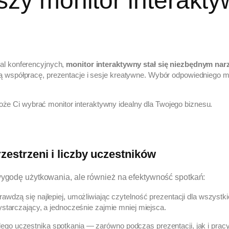
szy monitor interakt
al konferencyjnych,
monitor interaktywny stał się niezbędnym nar
ą współpracę, prezentacje i sesje kreatywne. Wybór odpowiedniego 
oże Ci wybrać monitor interaktywny idealny dla Twojego biznesu.
estrzeni i liczby uczestników
wygodę użytkowania, ale również na efektywność spotkań:
rawdzą się najlepiej, umożliwiając czytelność prezentacji dla wszystk
starczający, a jednocześnie zajmie mniej miejsca.
ego uczestnika spotkania — zarówno podczas prezentacji, jak i prac