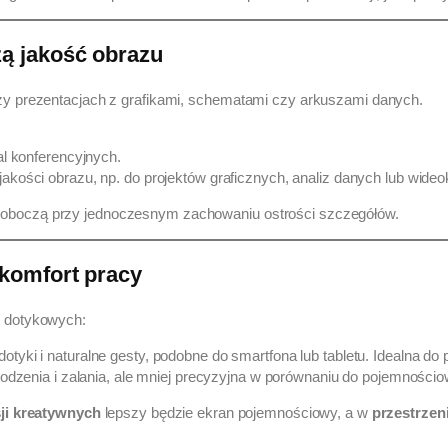
zą jakość obrazu
rzy prezentacjach z grafikami, schematami czy arkuszami danych.
al konferencyjnych.
kości obrazu, np. do projektów graficznych, analiz danych lub wideok
roboczą przy jednoczesnym zachowaniu ostrości szczegółów.
 komfort pracy
i dotykowych:
tyki i naturalne gesty, podobne do smartfona lub tabletu. Idealna do 
odzenia i zalania, ale mniej precyzyjna w porównaniu do pojemnościo
sji kreatywnych
lepszy będzie ekran pojemnościowy, a w
przestrzen