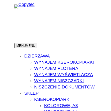
Przejdź
do
treści
MENU
MENU
DZIERŻAWA
WYNAJEM KSEROKOPIARKI
WYNAJEM PLOTERA
WYNAJEM WYŚWIETLACZA
WYNAJEM NISZCZARKI
NISZCZENIE DOKUMENTÓW
SKLEP
KSEROKOPIARKI
KOLOROWE, A3