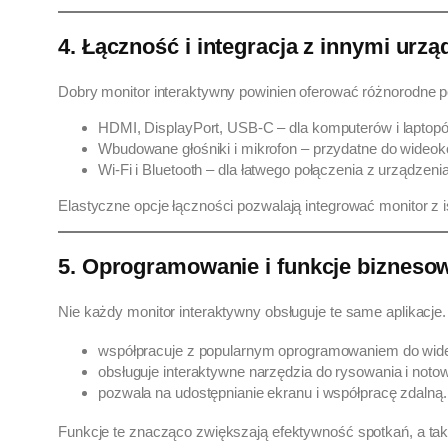
4. Łączność i integracja z innymi urz
Dobry monitor interaktywny powinien oferować różnorodne po
HDMI, DisplayPort, USB-C – dla komputerów i laptop
Wbudowane głośniki i mikrofon – przydatne do wideoko
Wi-Fi i Bluetooth – dla łatwego połączenia z urządzen
Elastyczne opcje łączności pozwalają integrować monitor z i
5. Oprogramowanie i funkcje bizneso
Nie każdy monitor interaktywny obsługuje te same aplikacje
współpracuje z popularnym oprogramowaniem do wide
obsługuje interaktywne narzędzia do rysowania i noto
pozwala na udostępnianie ekranu i współpracę zdalną.
Funkcje te znacząco zwiększają efektywność spotkań, a tak