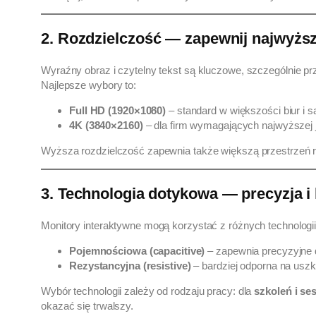
2. Rozdzielczość — zapewnij najwyżs
Wyraźny obraz i czytelny tekst są kluczowe, szczególnie p
Najlepsze wybory to:
Full HD (1920×1080)
– standard w większości biur i s
4K (3840×2160)
– dla firm wymagających najwyższej ja
Wyższa rozdzielczość zapewnia także większą przestrzeń 
3. Technologia dotykowa — precyzja i
Monitory interaktywne mogą korzystać z różnych technologi
Pojemnościowa (capacitive)
– zapewnia precyzyjne do
Rezystancyjna (resistive)
– bardziej odporna na uszk
Wybór technologii zależy od rodzaju pracy: dla
szkoleń i se
okazać się trwalszy.