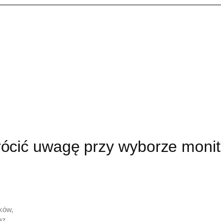
cić uwagę przy wyborze monito
ików,
az,