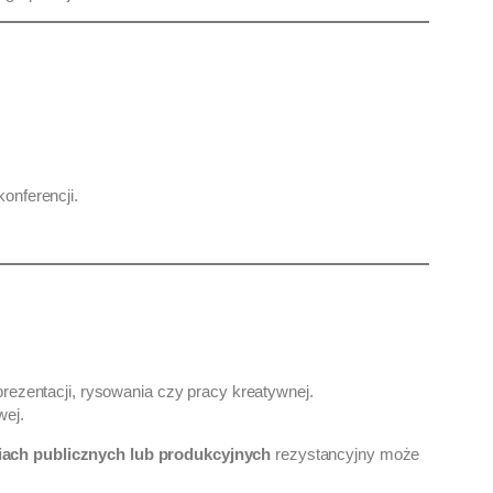
onferencji.
prezentacji, rysowania czy pracy kreatywnej.
wej.
iach publicznych lub produkcyjnych
rezystancyjny może