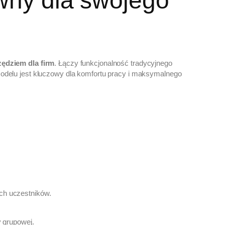
ywny dla swojego
zędziem dla firm
. Łączy funkcjonalność tradycyjnego
modelu jest kluczowy dla komfortu pracy i maksymalnego
ich uczestników.
y grupowej.