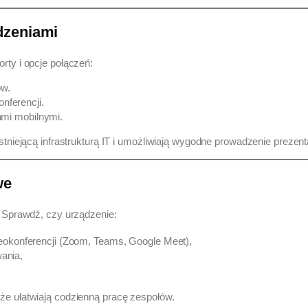
ądzeniami
rty i opcje połączeń:
ów.
nferencji.
iami mobilnymi.
stniejącą infrastrukturą IT i umożliwiają wygodne prowadzenie prezent
we
. Sprawdź, czy urządzenie:
okonferencji (Zoom, Teams, Google Meet),
wania,
że ułatwiają codzienną pracę zespołów.